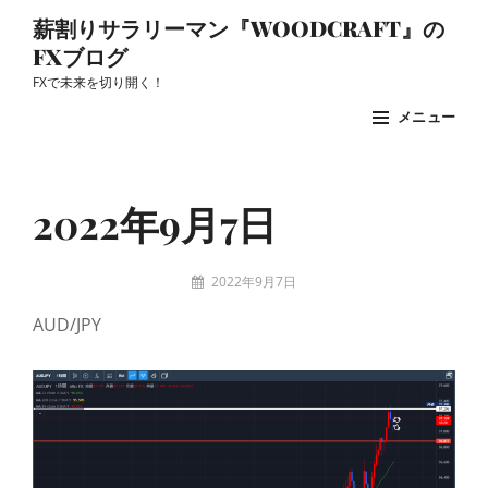
コ
薪割りサラリーマン『WOODCRAFT』の
ン
FXブログ
テ
FXで未来を切り開く！
ン
メニュー
ツ
へ
Site
ス
Overlay
2022年9月7日
キ
ッ
投
2022年9月7日
プ
稿
woodcraft
AUD/JPY
者: