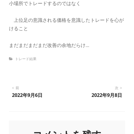
小場所でトレードするのではなく
上位足の意識される価格を意識したトレードを心が
けること
まだまだまだまだ改善の余地だらけ…
Categories
トレード結果
投
前
次
2022年9月6日
2022年9月8日
稿
ナ