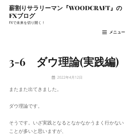
コ
薪割りサラリーマン『WOODCRAFT』の
ン
FXブログ
テ
FXで未来を切り開く！
ン
メニュー
ツ
へ
Site
ス
Overlay
3-6 ダウ理論(実践編)
キ
ッ
投
2022年4月12日
プ
稿
woodcraft
またまた出てきました。
者:
ダウ理論です。
そうです。いざ実践となるとなかなかうまく行かない
ことが多いと思いますが、