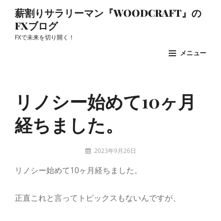
コ
薪割りサラリーマン『WOODCRAFT』の
ン
FXブログ
テ
FXで未来を切り開く！
ン
メニュー
ツ
へ
Site
ス
Overlay
リノシー始めて10ヶ月
キ
ッ
経ちました。
プ
投
2023年9月26日
稿
woodcraft
リノシー始めて10ヶ月経ちました。
者:
正直これと言ってトピックスもないんですが、