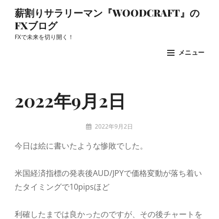
コ
薪割りサラリーマン『WOODCRAFT』の
ン
FXブログ
テ
FXで未来を切り開く！
ン
メニュー
ツ
へ
Site
ス
Overlay
2022年9月2日
キ
ッ
投
2022年9月2日
プ
稿
woodcraft
今日は絵に書いたような惨敗でした。
者:
米国経済指標の発表後AUD/JPYで価格変動が落ち着い
たタイミングで10pipsほど
利確したまでは良かったのですが、その後チャートを