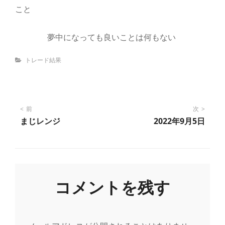
こと
夢中になっても良いことは何もない
Categories
トレード結果
投
前
次
まじレンジ
2022年9月5日
稿
ナ
コメントを残す
ビ
ゲ