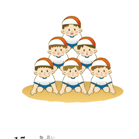
し
て
も
や
り
た
い
こ
と
15
CATEGORIES
思い