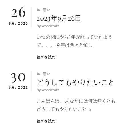
26
癖
CATEGORIES
思い
2023年9月26日
9月, 2023
By
woodcraft
いつの間にやら1年が経っていたよう
で。。。 今年は色々と忙し
2023
続きを読む
年
30
9
CATEGORIES
思い
月
どうしてもやりたいこと
26
日
8月, 2022
By
woodcraft
こんばんは。 あなたには何は無くとも
どうしてもやりたいことっ
ど
続きを読む
う