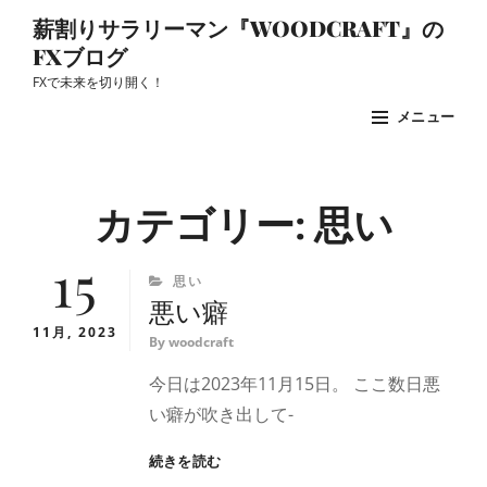
コ
薪割りサラリーマン『WOODCRAFT』の
ン
FXブログ
テ
FXで未来を切り開く！
ン
メニュー
ツ
へ
Site
ス
Overlay
カテゴリー:
思い
キ
ッ
15
CATEGORIES
思い
プ
悪い癖
11月, 2023
By
woodcraft
今日は2023年11月15日。 ここ数日悪
い癖が吹き出して-
悪
続きを読む
い