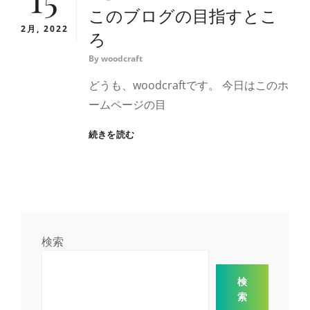
このブログの目指すとこ
2月, 2022
ろ
By
woodcraft
どうも、woodcraftです。 今日はこのホ
ームページの目
こ
続きを読む
の
ブ
ロ
グ
の
目
指
検索
す
と
こ
検
ろ
索